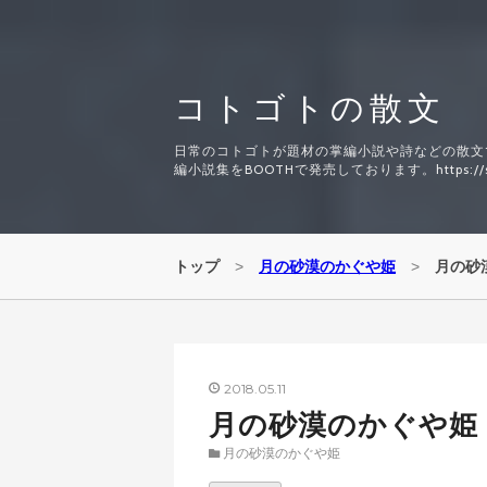
コトゴトの散文
日常のコトゴトが題材の掌編小説や詩などの散文
編小説集をBOOTHで発売しております。https://syuu
トップ
>
月の砂漠のかぐや姫
>
月の砂
2018
05
11
月の砂漠のかぐや姫
月の砂漠のかぐや姫