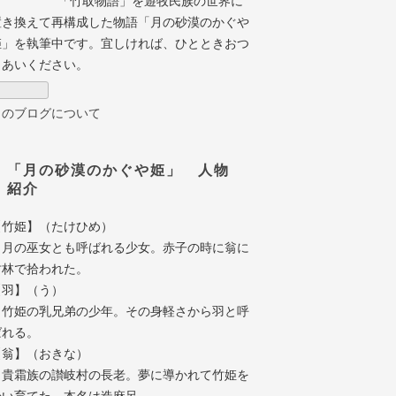
「竹取物語」を遊牧民族の世界に
置き換えて再構成した物語「月の砂漠のかぐや
姫」を執筆中です。宜しければ、ひとときおつ
きあいください。
このブログについて
「月の砂漠のかぐや姫」 人物
紹介
【竹姫】（たけひめ）
月の巫女とも呼ばれる少女。赤子の時に翁に
竹林で拾われた。
【羽】（う）
竹姫の乳兄弟の少年。その身軽さから羽と呼
ばれる。
【翁】（おきな）
貴霜族の讃岐村の長老。夢に導かれて竹姫を