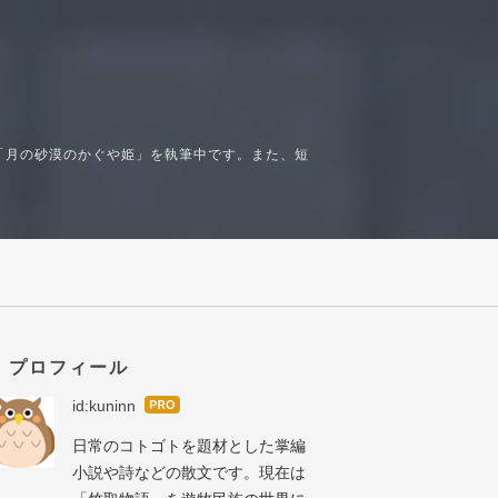
「月の砂漠のかぐや姫」を執筆中です。また、短
プロフィール
id:kuninn
はて
なブ
日常のコトゴトを題材とした掌編
ログ
Pro
小説や詩などの散文です。現在は