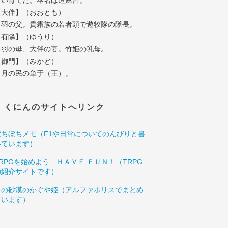
拾い育てた。本名は造麻呂。
【大伴】（おおとも）
羽の父。貴霜族の若者頭で遊牧隊の隊長。
【有隣】（ゆうり）
羽の母、大伴の妻。竹姫の乳母。
【御門】（みかど）
月の民の単于（王）。
くにんのサイトへリンク
ぼちぼちメモ（F1や日常についてのんびりと書
いています）
TRPGを始めよう ＨＡＶＥ ＦＵＮ！（TRPG
の紹介サイトです）
月の砂漠のかぐや姫（アルファポリスでまとめ
ています）