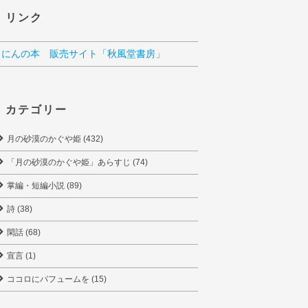
リンク
くにんの本 販売サイト「秋風堂書房」
カテゴリー
月の砂漠のかぐや姫 (432)
「月の砂漠のかぐや姫」あらすじ (74)
掌編・短編小説 (89)
詩 (38)
閑話 (68)
宣言 (1)
ココロにパフュームを (15)